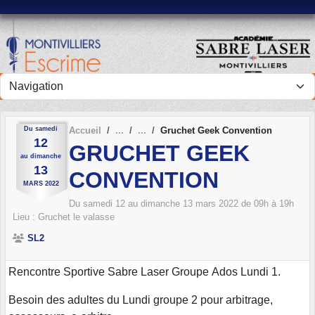
Panneau de gestion des cookies
Du
samedi
Accueil
Gruchet Geek Convention
12
GRUCHET GEEK
au
dimanche
13
CONVENTION
MARS
2022
Du
samedi
12
au
dimanche
13
mars
2022
de 09h à 19h
Lieu :
Gruchet le valasse
SL2
Rencontre Sportive Sabre Laser Groupe Ados Lundi 1.
Besoin des adultes du Lundi groupe 2 pour arbitrage,