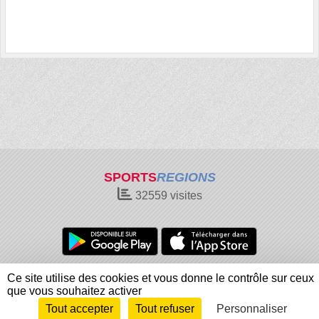
SPORTS
REGIONS
32559
visites
Charte cookies
Gestion des cookies
Ce site utilise des cookies et vous donne le contrôle sur ceux
Informations légales
Signaler un contenu inapproprié
que vous souhaitez activer
Tout accepter
Tout refuser
Personnaliser
Envie de participer ?
Connexion