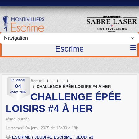
Panneau de gestion des cookies
Escrime
Le
samedi
Accueil
04
CHALLENGE ÉPÉE LOISIRS #4 À HER
JANV.
2025
CHALLENGE ÉPÉE
LOISIRS #4 À HER
4ème journée
Le
samedi
04
janv.
2025
de 13h30 à 18h
ESCRIME / JEUDI #1
ESCRIME / JEUDI #2